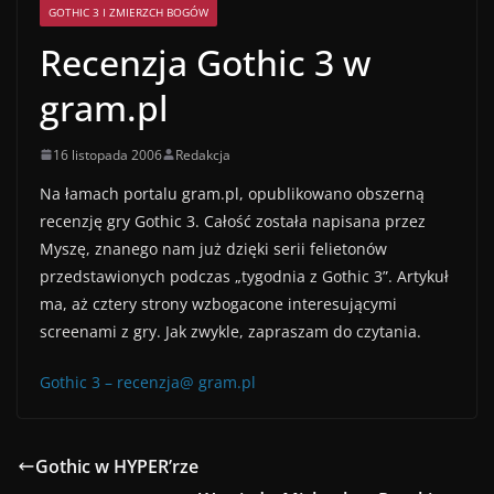
GOTHIC 3 I ZMIERZCH BOGÓW
Recenzja Gothic 3 w
gram.pl
16 listopada 2006
Redakcja
Na łamach portalu gram.pl, opublikowano obszerną
recenzję gry Gothic 3. Całość została napisana przez
Myszę, znanego nam już dzięki serii felietonów
przedstawionych podczas „tygodnia z Gothic 3”. Artykuł
ma, aż cztery strony wzbogacone interesującymi
screenami z gry. Jak zwykle, zapraszam do czytania.
Gothic 3 – recenzja@ gram.pl
Gothic w HYPER’rze