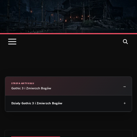
Przejdź
do
treści
oficjalny
Polski
serwis o grach z serii Gothic
STREFA ARTYKUŁU
Gothic 3 i Zmierzch Bogów
Działy Gothic 3 i Zmierzch Bogów