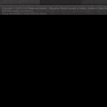
Copyright © 2005-2018
Tawerna Gothic - Oficjalny Polski serwis o Gothic, Gothic 2, Noc 
Wszelkie prawa zastrzeżone.
Using DemoCMS © 2010-2016 by Monq