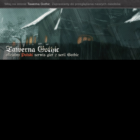
Witaj na stronie
Tawerna Gothic
. Zapraszamy do przeglądania naszych zasobów.