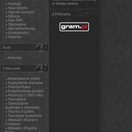
w swojej opiece
Atrybuty
Nauczyciele
Ogniste puchary
|| Polecamy
Solucja
Spis NPC
Sterowanie
Stół alchemiczny
Umiejętności
Zadania
Kody
Konsola
Ciekawostki
Modelowanie wydm
Nagrywanie dialogów
Piranha Bytes
Projektowanie postaci
Recenzja z 2007 roku
Soundtrack
Streszczenie
materiału z Gamestar
The Art of Gothic
Tworzenie budynków
Wywiad z Blaine'm
Christine
Wywiad z Piranha