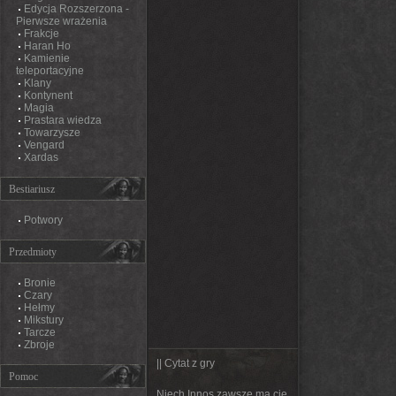
Edycja Rozszerzona -
Pierwsze wrażenia
Frakcje
Haran Ho
Kamienie
teleportacyjne
Klany
Kontynent
Magia
Prastara wiedza
Towarzysze
Vengard
Xardas
Bestiariusz
Potwory
Przedmioty
Bronie
Czary
Hełmy
Mikstury
Tarcze
Zbroje
|| Cytat z gry
Pomoc
Niech Innos zawsze ma cię