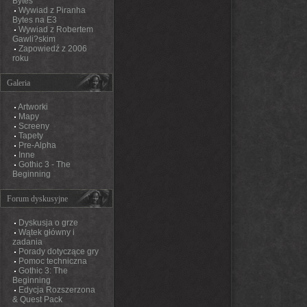
Bytes
Wywiad z Piranha
Bytes na E3
Wywiad z Robertem
Gawli?skim
Zapowiedź z 2006
roku
Galeria
Artworki
Mapy
Screeny
Tapety
Pre-Alpha
Inne
Gothic 3 - The
Beginning
Forum dyskusyjne
Dyskusja o grze
Wątek główny i
zadania
Porady dotyczące gry
Pomoc techniczna
Gothic 3: The
Beginning
Edycja Rozszerzona
& Quest Pack