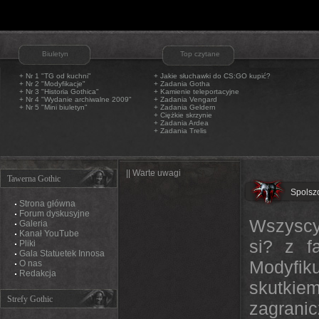
Biuletyn
Top czytane
+ Nr 1 "TG od kuchni"
+
Jakie słuchawki do CS:GO kupić?
+ Nr 2 "Modyfikacje"
+
Zadania Gotha
+ Nr 3 "Historia Gothica"
+
Kamienie teleportacyjne
+ Nr 4 "Wydanie archiwalne 2009"
+
Zadania Vengard
+ Nr 5 "Mini biuletyn"
+
Zadania Geldern
+
Ciężkie skrzynie
+
Zadania Ardea
+
Zadania Trelis
|| Warte uwagi
Tawerna Gothic
Spolsz
Strona główna
Forum dyskusyjne
Wszyscy 
Galeria
Kanał YouTube
si? z f
Pliki
Gala Statuetek Innosa
Modyfik
O nas
Redakcja
skutkie
Strefy Gothic
zagrani