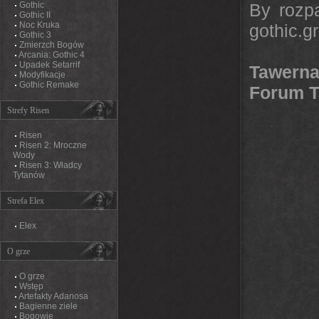
Gothic
By rozp
Gothic II
Noc Kruka
gothic.g
Gothic 3
Zmierzch Bogów
Arcania: Gothic 4
Upadek Setarrif
Tawerna
Modyfikacje
Gothic Remake
Forum T
Strefy Risen
Risen
Risen 2: Mroczne
Wody
Risen 3: Władcy
Tytanów
Strefa Elex
Elex
O grze
O grze
Wstęp
Artefakty Adanosa
Bagienne ziele
Bogowie