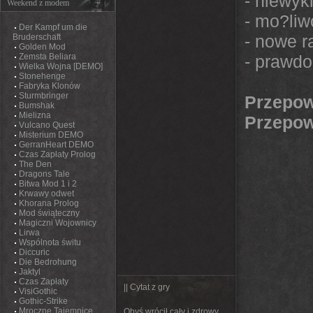
- niewyk
Weekend z modem
- mo?li
Der Kampf um die
- nowe ra
Bruderschaft
Golden Mod
Zemsta Beliara
- prawd
Wielka Wojna [DEMO]
Stonehenge
Fabryka Klonów
Sturmbringer
Przepow
Bumshak
Mielizna
Przepow
Vulcano Quest
Misterium DEMO
GerranHeart DEMO
Czas Zapłaty Prolog
The Den
Dragons Tale
Bitwa Mod 1 i 2
Krwawy odwet
Khorana Prolog
Mod świąteczny
Magiczni Wojownicy
Lirwa
Wspólnota świtu
Diccuric
Die Bedrohung
Jaktyl
Czas Zapłaty
|| Cytat z gry
VisiGothic
Gothic-Strike
Mroczne Tajemnice
Obyś wrócił cały i zdrowy.