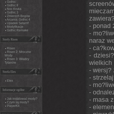
Gothic
screenów
Gothic II
Noc Kruka
mieczam
Gothic 3
Zmierzch Bogów
zawiera?
Arcania: Gothic 4
Upadek Setarrif
- ponad
Modyfikacje
Gothic Remake
- mo?liw
naraz we
Strefy Risen
- ca?kow
Risen
Risen 2: Mroczne
- dziesi
Wody
Risen 3: Władcy
wielkich
Tytanów
- wersj?
Strefa Elex
- strzel
Elex
- mo?liw
Informacje ogólne
- odnale
- masa 
Jak instalować mody?
Czym są mody?
- elemen
PlayerKit