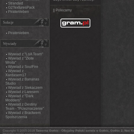
Stranded
G2TexturesPack
|| Polecamy
Piratenleben
Solucje
Piratenleben
Wywiady
Wywiad z "LoA Team"
Wywiad z "Złote
Wrota"
Wywiad z SoulFire
Wywiad z
Xardasem17
Wywiad z Bananas
Studio
Wywiad z Siekaczem
Wywiad z Laresem
Wywiad z "Dark
Modders"
Wywiad z Destiny
Team - "Przeznaczenie"
Wywiad z Bractwem
Spolszczenia
Copyright © 2005-2018
Tawerna Gothic - Oficjalny Polski serwis o Gothic, Gothic 2, Noc 
Wszelkie prawa zastrzeżone.