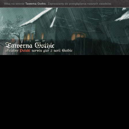
Witaj na stronie
Tawerna Gothic
. Zapraszamy do przeglądania naszych zasobów.