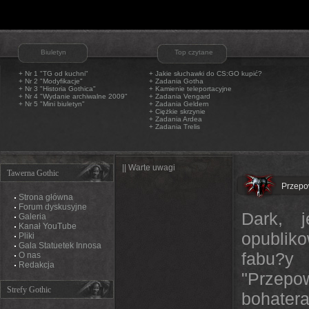
Biuletyn
Top czytane
+ Nr 1 "TG od kuchni"
+
Jakie słuchawki do CS:GO kupić?
+ Nr 2 "Modyfikacje"
+
Zadania Gotha
+ Nr 3 "Historia Gothica"
+
Kamienie teleportacyjne
+ Nr 4 "Wydanie archiwalne 2009"
+
Zadania Vengard
+ Nr 5 "Mini biuletyn"
+
Zadania Geldern
+
Ciężkie skrzynie
+
Zadania Ardea
+
Zadania Trelis
|| Warte uwagi
Tawerna Gothic
Przepow
Strona główna
Forum dyskusyjne
Dark, 
Galeria
Kanał YouTube
opublik
Pliki
Gala Statuetek Innosa
fabu?y
O nas
Redakcja
"Przepow
Strefy Gothic
bohatera