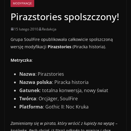
MODYFIKACJE
Pirazstories spolszczony!
15 lutego 2010
Redakcja
Grupa SoulFire opublikowała całkowicie spolszczoną
wersję modyfikacji
Pirazstories
(Piracka historia).
Metryczka
:
Nazwa
: Pirazstories
Nazwa polska
: Piracka historia
Gatunek
: totalna konwersja, nowy świat
Twórca
: Orcjäger, SoulFire
Platforma
: Gothic II: Noc Kruka
Zamieniamy się w pirata, który wrócić z łupieży na wyspę –
kryjówkę. Pech chciał, iż Straż odkryła to miejsce i chce