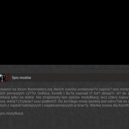
Spis modów
edawno na forum themodders.org dwóch userów postanowi?o napisa? spis modyfi
óch pierwszych cz??ci Gothica. Kereth i Bu?a napisali t? list? stosuj?c si? do 
likacji tylko na dobre. Nie znajdziemy tam opisów modyfikacji, lecz cztery najwa?
tora, wersj? j?zykow? oraz platform?. Do ka?dego moda dodany jest odno?nik do d
nym z najdok?adniejszych i najaktualniejszych w bran?y. Wielkie brawa dla Kereth
pis modyfikacji