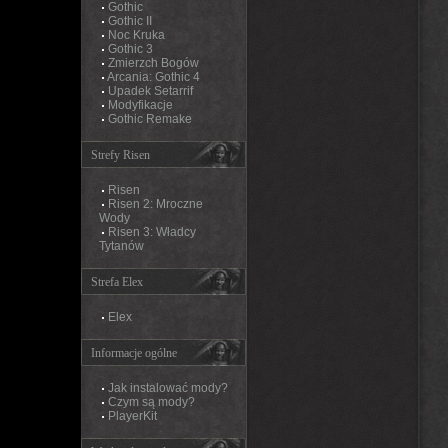
Gothic
Gothic II
Noc Kruka
Gothic 3
Zmierzch Bogów
Arcania: Gothic 4
Upadek Setarrif
Modyfikacje
Gothic Remake
Strefy Risen
Risen
Risen 2: Mroczne
Wody
Risen 3: Władcy
Tytanów
Strefa Elex
Elex
Informacje ogólne
Jak instalować mody?
Czym są mody?
PlayerKit