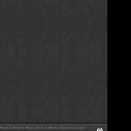
, Risen 2: Mroczne Wody i Risen 3: Władcy Tytanów oraz Elex.