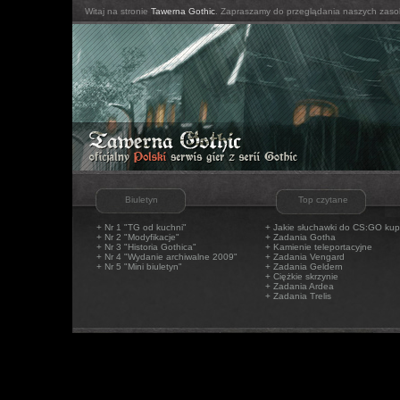
Witaj na stronie
Tawerna Gothic
. Zapraszamy do przeglądania naszych zaso
Biuletyn
Top czytane
+ Nr 1 "TG od kuchni"
+
Jakie słuchawki do CS:GO kup
+ Nr 2 "Modyfikacje"
+
Zadania Gotha
+ Nr 3 "Historia Gothica"
+
Kamienie teleportacyjne
+ Nr 4 "Wydanie archiwalne 2009"
+
Zadania Vengard
+ Nr 5 "Mini biuletyn"
+
Zadania Geldern
+
Ciężkie skrzynie
+
Zadania Ardea
+
Zadania Trelis