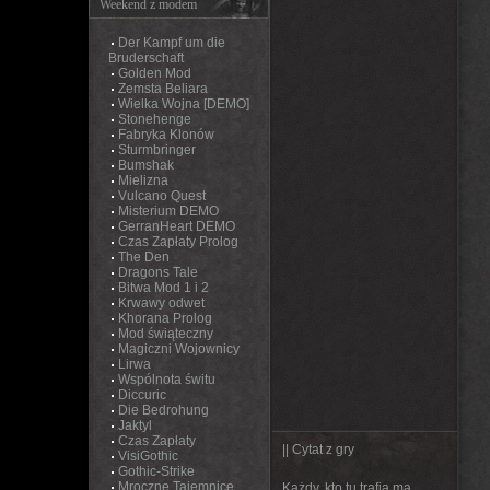
Weekend z modem
Der Kampf um die
Bruderschaft
Golden Mod
Zemsta Beliara
Wielka Wojna [DEMO]
Stonehenge
Fabryka Klonów
Sturmbringer
Bumshak
Mielizna
Vulcano Quest
Misterium DEMO
GerranHeart DEMO
Czas Zapłaty Prolog
The Den
Dragons Tale
Bitwa Mod 1 i 2
Krwawy odwet
Khorana Prolog
Mod świąteczny
Magiczni Wojownicy
Lirwa
Wspólnota świtu
Diccuric
Die Bedrohung
Jaktyl
Czas Zapłaty
|| Cytat z gry
VisiGothic
Gothic-Strike
Mroczne Tajemnice
Każdy, kto tu trafia ma