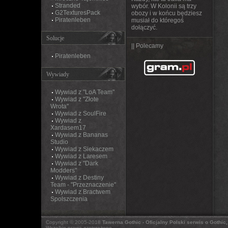
Stranded
wybór. W Kolonii są trzy
G2TexturesPack
obozy i w końcu będziesz
Piratenleben
musiał do któregoś
dołączyć.
Solucje
|| Polecamy
Piratenleben
Wywiady
Wywiad z "LoA Team"
Wywiad z "Złote
Wrota"
Wywiad z SoulFire
Wywiad z
Xardasem17
Wywiad z Bananas
Studio
Wywiad z Siekaczem
Wywiad z Laresem
Wywiad z "Dark
Modders"
Wywiad z Destiny
Team - "Przeznaczenie"
Wywiad z Bractwem
Spolszczenia
Copyright © 2005-2018
Tawerna Gothic - Oficjalny Polski serwis o Gothic
Wszelkie prawa zastrzeżone.