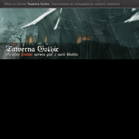
Witaj na stronie
Tawerna Gothic
. Zapraszamy do przeglądania naszych zasobów.