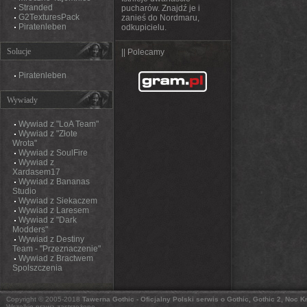
Stranded
pucharów. Znajdź je i
G2TexturesPack
zanieś do Nordmaru,
Piratenleben
odkupicielu.
Solucje
|| Polecamy
Piratenleben
Wywiady
Wywiad z "LoA Team"
Wywiad z "Złote
Wrota"
Wywiad z SoulFire
Wywiad z
Xardasem17
Wywiad z Bananas
Studio
Wywiad z Siekaczem
Wywiad z Laresem
Wywiad z "Dark
Modders"
Wywiad z Destiny
Team - "Przeznaczenie"
Wywiad z Bractwem
Spolszczenia
Copyright © 2005-2018
Tawerna Gothic - Oficjalny Polski serwis o Gothic, Gothic 2, Noc 
Wszelkie prawa zastrzeżone.