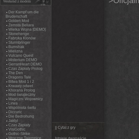
>Oficjal
Weekend z modem
Der Kampf um die
Bruderschaft
Golden Mod
Zemsta Beliara
Wielka Wojna [DEMO]
Stonehenge
Fabryka Klonów
Sturmbringer
Bumshak
Mielizna
Vulcano Quest
Misterium DEMO
GerranHeart DEMO
Czas Zapłaty Prolog
The Den
Dragons Tale
Bitwa Mod 1 i 2
Krwawy odwet
Khorana Prolog
Mod świąteczny
Magiczni Wojownicy
Lirwa
Wspólnota świtu
Diccuric
Die Bedrohung
Jaktyl
Czas Zapłaty
|| Cytat z gry
VisiGothic
Gothic-Strike
Mroczne Tajemnice
Istnieje dwanaście