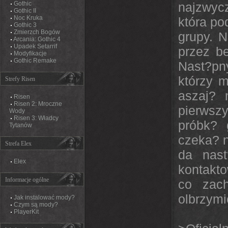
Gothic
najzwycz
Gothic II
Noc Kruka
która po
Gothic 3
Zmierzch Bogów
grupy. 
Arcania: Gothic 4
Upadek Setarrif
przez b
Modyfikacje
Gothic Remake
Nast?pny
którzy m
Strefy Risen
aszaj? 
Risen
Risen 2: Mroczne
pierwsz
Wody
Risen 3: Władcy
próbk? 
Tytanów
czeka? n
Strefa Elex
da nas
Elex
kontakto
Informacje ogólne
co zac
olbrzymi
Jak instalować mody?
Czym są mody?
PlayerKit