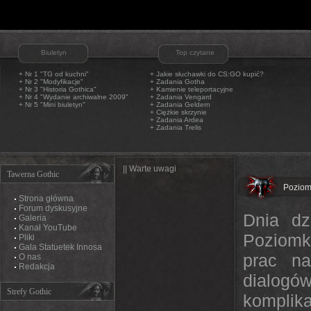
Biuletyn
Top czytane
+ Nr 1 "TG od kuchni"
+
Jakie słuchawki do CS:GO kupić?
+ Nr 2 "Modyfikacje"
+
Zadania Gotha
+ Nr 3 "Historia Gothica"
+
Kamienie teleportacyjne
+ Nr 4 "Wydanie archiwalne 2009"
+
Zadania Vengard
+ Nr 5 "Mini biuletyn"
+
Zadania Geldern
+
Ciężkie skrzynie
+
Zadania Ardea
+
Zadania Trelis
|| Warte uwagi
Tawerna Gothic
Poziom
Strona główna
Forum dyskusyjne
Dnia dz
Galeria
Kanał YouTube
Poziomk
Pliki
Gala Statuetek Innosa
prac na
O nas
Redakcja
dialogó
Strefy Gothic
komplika