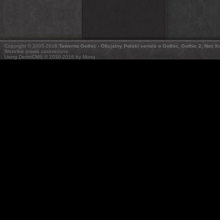
Copyright © 2005-2018
Tawerna Gothic - Oficjalny Polski serwis o Gothic, Gothic 2, Noc 
Wszelkie prawa zastrzeżone.
Using DemoCMS © 2010-2016 by Monq