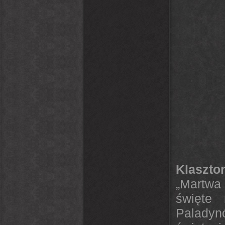
Klaszto
„Martwa
święte 
Paladyn