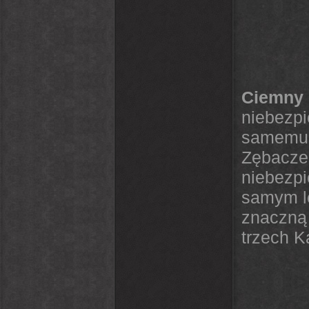
Ciemny 
niebezp
samemu.
Zębacz
niebezp
samym le
znaczną
trzech K