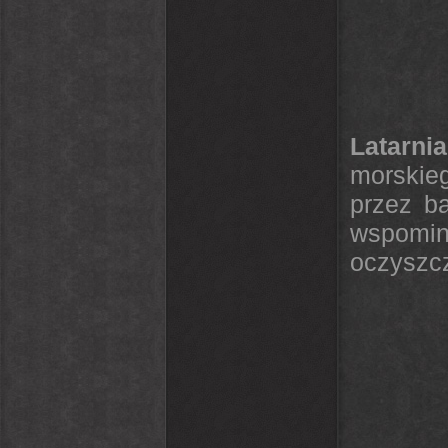
Latarni
morskieg
przez ba
wspomi
oczyszcz