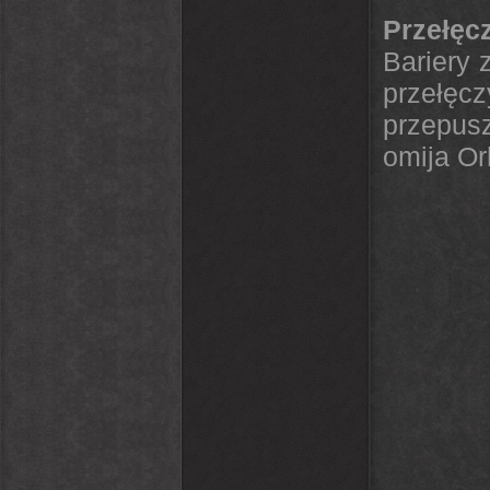
Przełęc
Bariery 
przełęc
przepus
omija Or