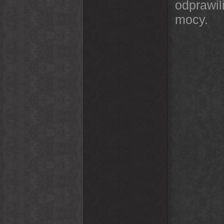
odprawil
mocy.