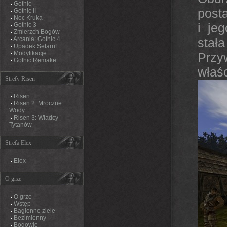
Gothic
post
Gothic II
Noc Kruka
i je
Gothic 3
Zmierzch Bogów
Arcania: Gothic 4
stała
Upadek Setarrif
Modyfikacje
Przy
Gothic Remake
właśc
Strefy Risen
Risen
Risen 2: Mroczne
Wody
Risen 3: Władcy
Tytanów
Strefa Elex
Elex
O grze
O grze
Wstęp
Bagienne ziele
Bezimienny
Bogowie