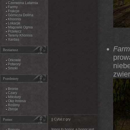
Czerwona Latarnia
Farmy
Frakcje
Górnicza Dolina
Khorinis
Lokacje
Magowie Ognia
Przełęcz
Tereny Khorinis
Xardas
Farm
Bestiariusz
prow
Orkowie
nieb
Potwory
Smoki
zwie
Przedmioty
Bronie
Czary
Mikstury
Oko Innosa
Rośliny
Zbroje
|| Cytat z gry
Pomoc
Innos to honor, a honor jest
Bonusy