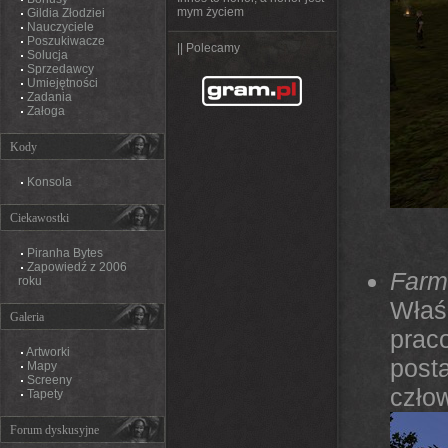
mym życiem
Gildia Złodziei
Nauczyciele
Poszukiwacze
|| Polecamy
Solucja
Sprzedawcy
Umiejętności
Zadania
Załoga
Kody
Konsola
Ciekawostki
Piranha Bytes
Zapowiedź z 2006
Far
roku
Właś
Galeria
prac
Artworki
post
Mapy
Screeny
czło
Tapety
Forum dyskusyjne