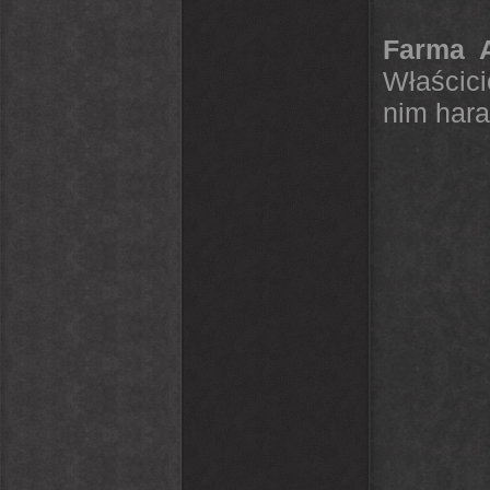
Farma A
Właścici
nim hara