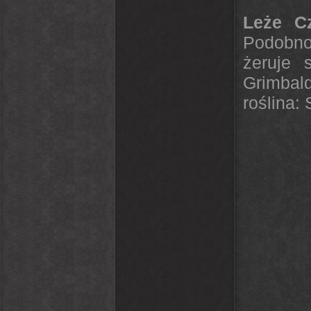
Leże Cz
Podobno 
żeruje 
Grimbald
roślina: