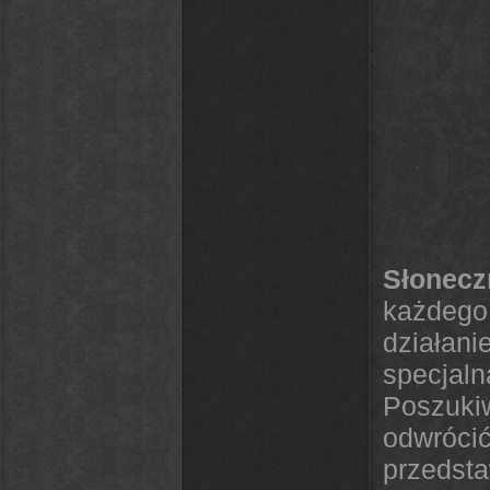
Słonec
każdego
działani
specjal
Poszukiw
odwróc
przedst