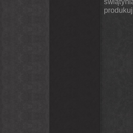
świątyn
produkuj