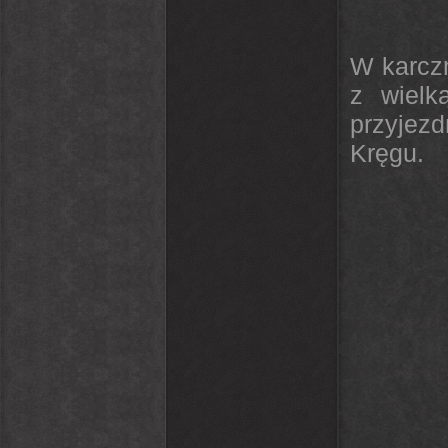
W karczm
z wielk
przyjez
Kręgu.