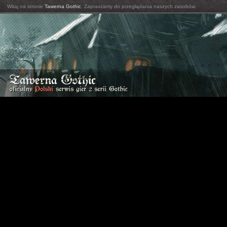
Witaj na stronie
Tawerna Gothic
. Zapraszamy do przeglądania naszych zasobów.