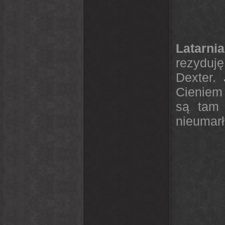
Latarni
rezyduj
Dexter.
Cieniem 
są tam 
nieumarł