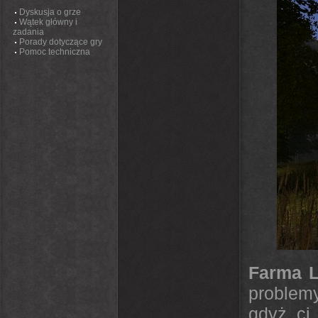
Dyskusja o grze
Wątek główny i
zadania
Porady dotyczące gry
Pomoc techniczna
Farma L
problemy
gdyż ci