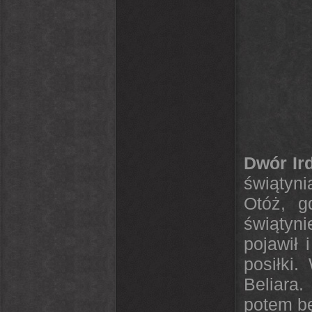
Dwór Ir
świątyni
Otóż, g
świątyn
pojawił 
posiłki
Beliara
potem bę