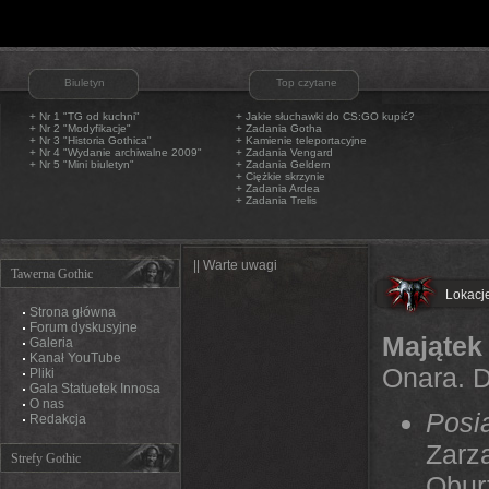
Biuletyn
Top czytane
+ Nr 1 "TG od kuchni"
+
Jakie słuchawki do CS:GO kupić?
+ Nr 2 "Modyfikacje"
+
Zadania Gotha
+ Nr 3 "Historia Gothica"
+
Kamienie teleportacyjne
+ Nr 4 "Wydanie archiwalne 2009"
+
Zadania Vengard
+ Nr 5 "Mini biuletyn"
+
Zadania Geldern
+
Ciężkie skrzynie
+
Zadania Ardea
+
Zadania Trelis
|| Warte uwagi
Tawerna Gothic
Lokacj
Strona główna
Forum dyskusyjne
Mająte
Galeria
Kanał YouTube
Onara. Dz
Pliki
Gala Statuetek Innosa
O nas
Posi
Redakcja
Zarz
Strefy Gothic
Obur