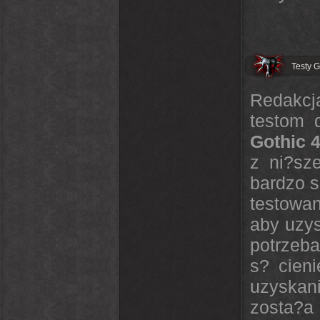
Testy G
Redakcj
testom
Gothic 
z ni?sz
bardzo s
testowan
aby uzys
potrzeba
s? cieni
uzyskan
zosta?a 