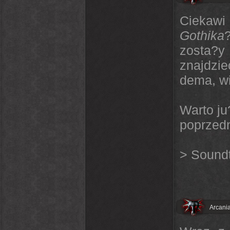
Ciekawi
Gothika
zosta?y 
znajdzi
dema, wi
Warto ju
poprzedn
>
Soundt
Arcania