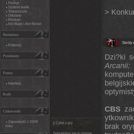
Feshyr
System walki
>
Konku
Towarzysze
Orkowie
Rhobar
Ahn'Bael i Ahn'Nosiri
Bestiariusz
Skróty 
Potwory
Dzi?ki 
Przedmioty
Arcanii
kompute
Pomoc
belgij
Interfejs
optymist
Kody
CBS
zac
Ciekawostki
ytkowni
Zapowiedź z 2009
|| Cytat z gry
brak ory
roku
Zebraliśmy się tu dzisiaj