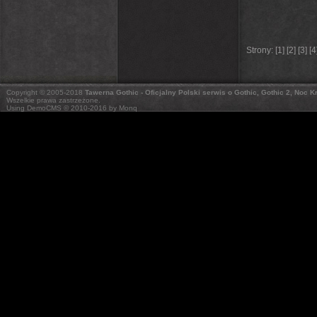
Strony: [
1
] [
2
] [
3
] [
4
Copyright © 2005-2018
Tawerna Gothic - Oficjalny Polski serwis o Gothic, Gothic 2, Noc 
Wszelkie prawa zastrzeżone.
Using DemoCMS © 2010-2016 by Monq