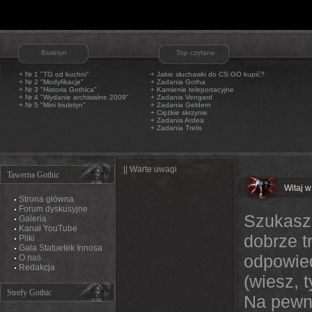
Biuletyn
Top czytane
+ Nr 1 "TG od kuchni"
+
Jakie słuchawki do CS:GO kupić?
+ Nr 2 "Modyfikacje"
+
Zadania Gotha
+ Nr 3 "Historia Gothica"
+
Kamienie teleportacyjne
+ Nr 4 "Wydanie archiwalne 2009"
+
Zadania Vengard
+ Nr 5 "Mini biuletyn"
+
Zadania Geldern
+
Ciężkie skrzynie
+
Zadania Ardea
+
Zadania Trelis
|| Warte uwagi
Tawerna Gothic
Witaj w
Strona główna
Forum dyskusyjne
Szukasz 
Galeria
Kanał YouTube
dobrze t
Pliki
Gala Statuetek Innosa
odpowied
O nas
Redakcja
(wiesz, 
Strefy Gothic
Na pewno