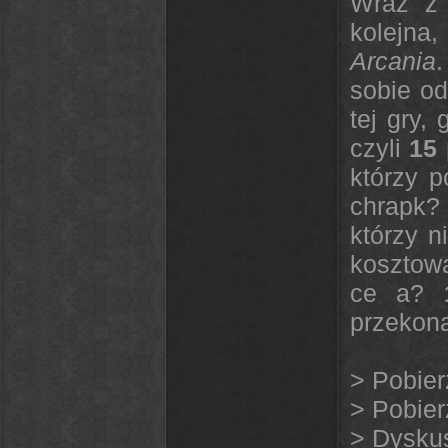
Wraz z 
kolejna
Arcania
sobie od
tej gry,
czyli
15 
którzy 
chrapk? 
którzy n
kosztow
ce a?
przekona
>
Pobier
>
Pobier
>
Dyskus