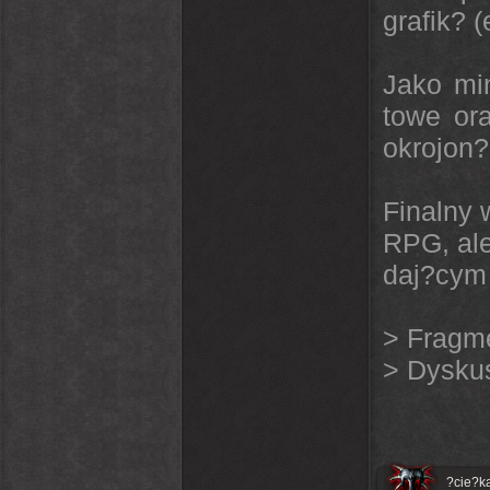
grafik? 
Jako min
towe ora
okrojon?
Finalny 
RPG, ale
daj?cym 
>
Fragm
>
Dyskus
?cie?k