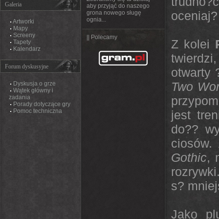
trudno?
Galeria
aby przyjąć do naszego
oceniaj?
grona nowego sługę
ognia...
Artworki
Mapy
Screeny
|| Polecamy
Z kolei
Tapety
Kalendarz
twierdzi
Forum dyskusyjne
otwarty 
Two Wor
Dyskusja o grze
Wątek główny i
zadania
przypom
Porady dotyczące gry
Pomoc techniczna
jest tre
do?? wy
ciosów.
Gothic
,
rozrywki
s? mniej
Jako pl