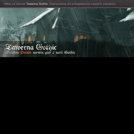
Witaj na stronie
Tawerna Gothic
. Zapraszamy do przeglądania naszych zasobów.