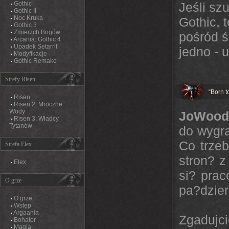
Gothic
Jeśli sz
Gothic II
Noc Kruka
Gothic, 
Gothic 3
Zmierzch Bogów
pośród ś
Arcania: Gothic 4
Upadek Setarrif
jedno - 
Modyfikacje
Gothic Remake
Strefy Risen
“Born t
Risen
Risen 2: Mroczne
Wody
JoWood
Risen 3: Władcy
Tytanów
do wygra
Co trzeb
Strefa Elex
stron? z
Elex
si? pra
O grze
pa?dzier
O grze
Wstęp
Argaania
Zgadujc
Bohater
Magia