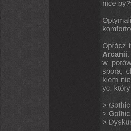
nice by?
Optyma
komforto
Oprócz 
Arcanii
,
w porów
spora, 
kiem nie
yc, któr
>
Gothic
>
Gothic
>
Dyskus