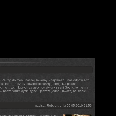
eś. Zajrzyj do menu naszej Tawerny. Znajdziesz u nas odpowiedzi
fik i tapet), możesz odwiedzić naszą galerię. Na pewno
bnych, tych, których zafascynowały gry z serii Gothic, to nie ma
jak nasze
forum dyskusyjne
. I jeszcze jedno - uważaj na siebie.
napisał: Robben, dnia 05.05.2010 21:59