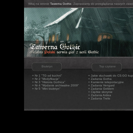
Witaj na stronie
Tawerna Gothic
. Zapraszamy do przeglądania naszych zaso
Biuletyn
Top czytane
+ Nr 1 "TG od kuchni"
+
Jakie słuchawki do CS:GO kup
+ Nr 2 "Modyfikacje"
+
Zadania Gotha
+ Nr 3 "Historia Gothica"
+
Kamienie teleportacyjne
+ Nr 4 "Wydanie archiwalne 2009"
+
Zadania Vengard
+ Nr 5 "Mini biuletyn"
+
Zadania Geldern
+
Ciężkie skrzynie
+
Zadania Ardea
+
Zadania Trelis