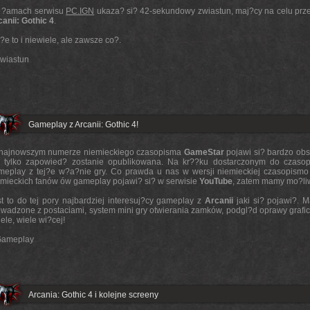
 ?amach serwisu
PC.IGN
ukaza? si? 42-sekundowy zwiastun, maj?cy na celu prze
anii: Gothic 4
.
e to i niewiele, ale zawsze co?.
wiastun
Gameplay z Arcanii: Gothic 4!
najnowszym numerze niemieckiego czasopisma
GameStar
pojawi si? bardzo ob
e tylko zapowied? zostanie opublikowana. Na kr??ku dostarczonym do czaso
meplay z tej?e w?a?nie gry. Co prawda u nas w wersji niemieckiej czasopismo t
emieckich fanów ów gameplay pojawi? si? w serwisie
YouTube
, zatem mamy mo?li
st to do tej pory najbardziej interesuj?cy gameplay z
Arcanii
jaki si? pojawi?. 
wadzone z postaciami, system mini gry otwierania zamków, podgl?d oprawy graficzn
iele, wiele wi?cej!
ameplay
Arcania: Gothic 4 i kolejne screeny