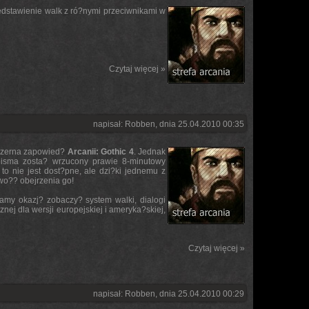
dstawienie walk z ró?nymi przeciwnikami w
Czytaj więcej »
napisał: Robben, dnia 25.04.2010 00:35
szerna zapowied?
Arcanii: Gothic 4
. Jednak
pisma zosta? wrzucony prawie 8-minutowy
o nie jest dost?pne, ale dzi?ki jednemu z
wo?? obejrzenia go!
Mamy okazj? zobaczy? system walki, dialogi
ej dla wersji europejskiej i ameryka?skiej,
Czytaj więcej »
napisał: Robben, dnia 25.04.2010 00:29