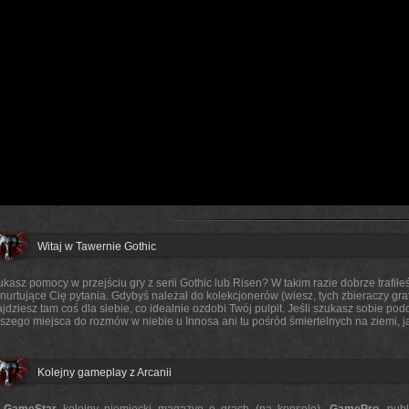
Witaj w Tawernie Gothic
kasz pomocy w przejściu gry z serii Gothic lub Risen? W takim razie dobrze trafił
nurtujące Cię pytania. Gdybyś należał do kolekcjonerów (wiesz, tych zbieraczy gra
jdziesz tam coś dla siebie, co idealnie ozdobi Twój pulpit. Jeśli szukasz sobie podo
szego miejsca do rozmów w niebie u Innosa ani tu pośród śmiertelnych na ziemi, 
Kolejny gameplay z Arcanii