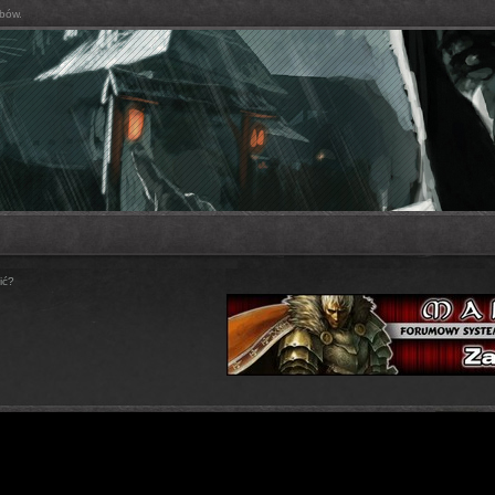
bów.
ić?