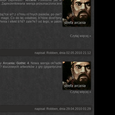
likuje zapowied?
Arcanii
. Podobnie jak w
4
. Zaprezentowana wersja przeznaczona jest
aj?ce si? z o?miu ró?nych pasków, po zwi?
 magii. Co do tej ostatniej, b?dzie dost?pny
?enia i efekt b?d? zale?e? od tego, w jakim
Czytaj więcej »
napisał: Robben, dnia 02.05.2010 21:12
ry
Arcania: Gothic 4
. Nowa wersja ok?adki
? kluczowych artworków z gry (gigantyczne
Czytaj więcej »
napisał: Robben, dnia 29.04.2010 01:29