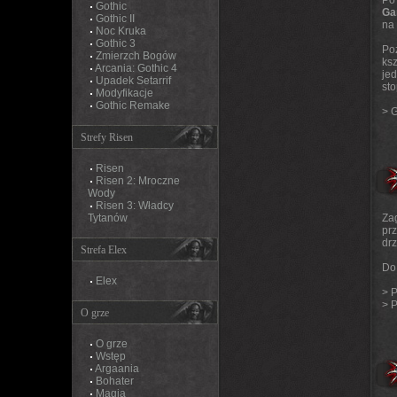
P
Gothic
Ga
Gothic II
na
Noc Kruka
Gothic 3
Po
Zmierzch Bogów
ksz
Arcania: Gothic 4
je
Upadek Setarrif
st
Modyfikacje
Gothic Remake
>
G
Strefy Risen
Risen
Risen 2: Mroczne
Wody
Risen 3: Władcy
Tytanów
Za
pr
drz
Strefa Elex
Do
Elex
>
P
>
P
O grze
O grze
Wstęp
Argaania
Bohater
Magia