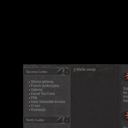
|| Warte uwagi
Tawerna Gothic
Strona główna
Forum dyskusyjne
Szu
Galeria
na 
Kanał YouTube
zna
Pliki
lep
Gala Statuetek Innosa
O nas
Redakcja
Strefy Gothic