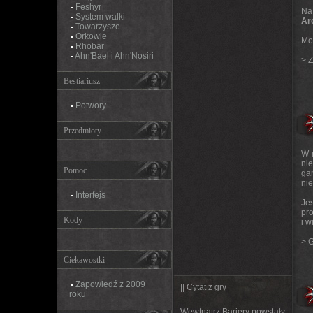
Feshyr
Na
System walki
Arc
Towarzysze
Orkowie
Mo?
Rhobar
Ahn'Bael i Ahn'Nosiri
>
Z
Bestiariusz
Potwory
Przedmioty
W 
ni
Pomoc
ga
ni
Interfejs
Je
pro
Kody
i w
>
G
Ciekawostki
Zapowiedź z 2009
|| Cytat z gry
roku
Wewtnątrz Bariery powstały