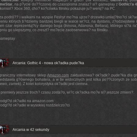
o
GameStar
kolejny niemiecki magazyn o grach (na konsole),
GamePro
, pub
meStar
, na p?ycie do??czonej do czasopisma znalaz? si? gameplay z
Gothic\'a 
 konsol? Xbox 360, cho? ko?cówka filmiku pokazuje ju? wersj? na PC.
za podró?? i walkami na wyspie Feshyr mo?na ujrze? drzewko umiej?tno?ci sk?ad
eniu których b?dziemy bardziej biegli w walce wr?cz, na dystans, z?odziejstwie i
den czar reprezentuj?cy danego boga (Innosa, Adanosa, Beliara), którego si?a ra
opniu go ulepszymy, co zreszt? mo?ecie zaobserwowa? na filmiku.
ameplay
Arcania: Gothic 4 - nowa ok?adka pude?ka
graniczny internetowy sklep
Amazon.com
zaktualizowa? ok?adk? pude?ka dla g
zedstawia g?ównego bohatera, a w tle widocznych jest kilka po??czonych ze sob
ewo, zamek). Z kolei kolorystyka ok?adki jest ciemna.
 premiery jeszcze troch? czasu zosta?o, wi?c ok?adka mo?e si? jeszcze zmieni?.
odgl?d ok?adki na amazon.com
odgl?d ok?adki w wysokiej rozdzielczo?ci
Arcania w 42 sekundy