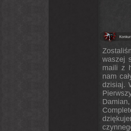
Konkurs
Zostali
waszej s
maili z 
nam cały
dzisiaj.
Pierwszy
Damian, 
Complet
dziękuj
czynnego