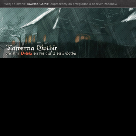
Witaj na stronie
Tawerna Gothic
. Zapraszamy do przeglądania naszych zasobów.