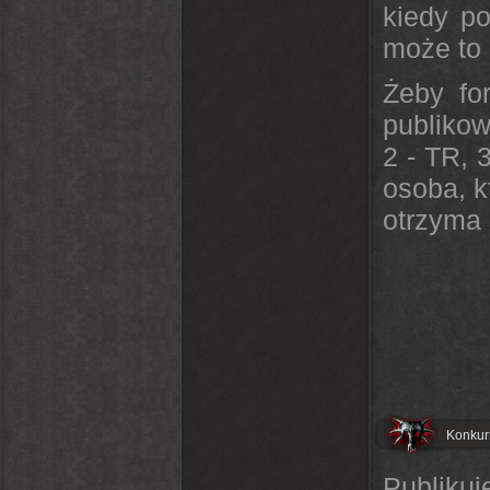
kiedy po
może to 
Żeby fo
publikow
2 - TR, 
osoba, k
otrzyma 
Konkurs
Publiku