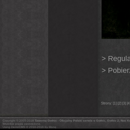
>
Regul
>
Pobier
Strony: [
1
] [
2
] [
3
] [
4
Copyright © 2005-2018
Tawerna Gothic - Oficjalny Polski serwis o Gothic, Gothic 2, Noc 
Wszelkie prawa zastrzeżone.
Using DemoCMS © 2010-2016 by Monq