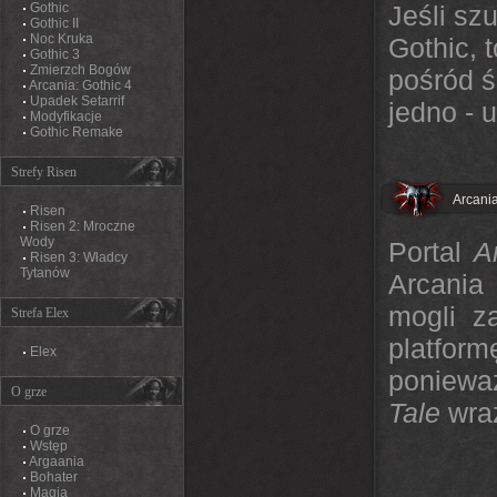
Gothic
Jeśli sz
Gothic II
Noc Kruka
Gothic, 
Gothic 3
Zmierzch Bogów
pośród ś
Arcania: Gothic 4
Upadek Setarrif
jedno - 
Modyfikacje
Gothic Remake
Strefy Risen
Arcani
Risen
Risen 2: Mroczne
Wody
Portal
A
Risen 3: Władcy
Tytanów
Arcania
mogli z
Strefa Elex
platfor
Elex
ponieważ
O grze
Tale
wra
O grze
Wstęp
Argaania
Bohater
Magia