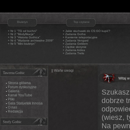
Biuletyn
Top czytane
+ Nr 1 "TG od kuchni"
+
Jakie słuchawki do CS:GO kupić?
+ Nr 2 "Modyfikacje"
+
Zadania Gotha
+ Nr 3 "Historia Gothica"
+
Kamienie teleportacyjne
+ Nr 4 "Wydanie archiwalne 2009"
+
Zadania Vengard
+ Nr 5 "Mini biuletyn"
+
Zadania Geldern
+
Ciężkie skrzynie
+
Zadania Ardea
+
Zadania Trelis
|| Warte uwagi
Tawerna Gothic
Witaj w
Strona główna
Forum dyskusyjne
Szukasz 
Galeria
Kanał YouTube
dobrze t
Pliki
Gala Statuetek Innosa
odpowied
O nas
Redakcja
(wiesz, 
Strefy Gothic
Na pewno