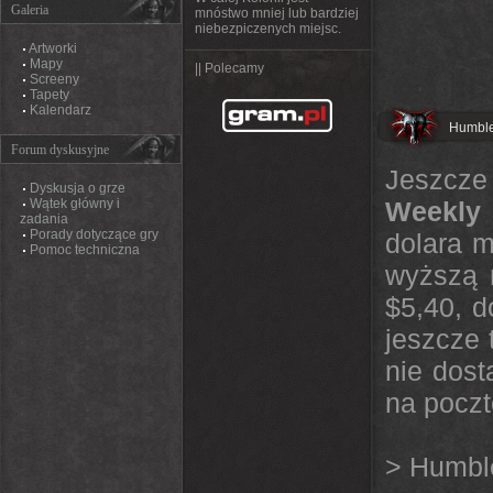
Galeria
mnóstwo mniej lub bardziej
niebezpiczenych miejsc.
Artworki
Mapy
|| Polecamy
Screeny
Tapety
Kalendarz
Humble
Forum dyskusyjne
Jeszcze
Dyskusja o grze
Wątek główny i
Weekly 
zadania
Porady dotyczące gry
dolara m
Pomoc techniczna
wyższą n
$5,40, d
jeszcze 
nie dost
na poczt
> Humbl