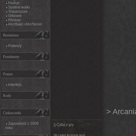
Feshyr
System walki
Towarzysze
Orkowie
Rhobar
Ahn'Bael i Ahn'Nosiri
Bestiariusz
Potwory
Przedmioty
Pomoc
Interfejs
Kody
> Arcani
Ciekawostki
Zapowiedź z 2009
|| Cytat z gry
roku
W całej Kolonii jest