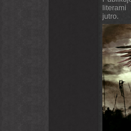
literam
jutro.