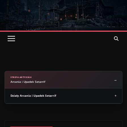
Przejdź
do
treści
oficjalny
Polski
serwis o grach z serii Gothic
STREFA ARTYKUŁU
Arcania i Upadek Setarrif
Działy Arcania i Upadek Setarrif