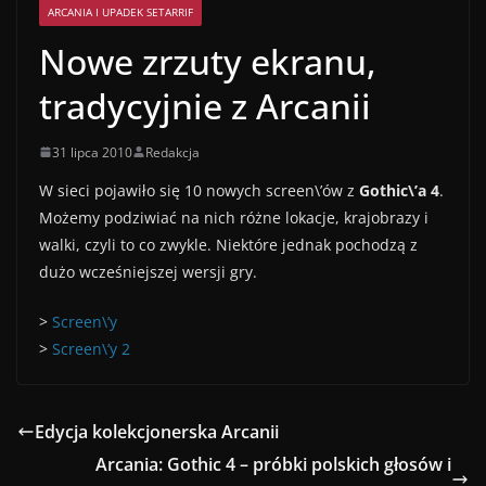
ARCANIA I UPADEK SETARRIF
Nowe zrzuty ekranu,
tradycyjnie z Arcanii
31 lipca 2010
Redakcja
W sieci pojawiło się 10 nowych screen\’ów z
Gothic\’a 4
.
Możemy podziwiać na nich różne lokacje, krajobrazy i
walki, czyli to co zwykle. Niektóre jednak pochodzą z
dużo wcześniejszej wersji gry.
>
Screen\’y
>
Screen\’y 2
Edycja kolekcjonerska Arcanii
Arcania: Gothic 4 – próbki polskich głosów i