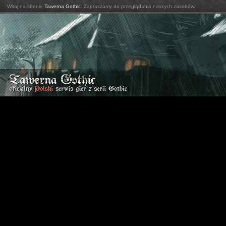
Witaj na stronie
Tawerna Gothic
. Zapraszamy do przeglądania naszych zasobów.