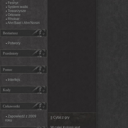
Feshyr
System walki
Towarzysze
Orkowie
Rhobar
Ahn'Bael i Ahn'Nosiri
Bestiariusz
Potwory
Przedmioty
Pomoc
Interfejs
Kody
Ciekawostki
Zapowiedź z 2009
|| Cytat z gry
roku
W całej Kolonii jest