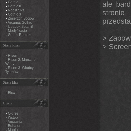
Gothic
ale bar
Gothic II
Noc Kruka
stroni
Gothic 3
Zmierzch Bogów
przedsta
Arcania: Gothic 4
Upadek Setarrif
Modyfikacje
Gothic Remake
>
Zapowie
>
Scree
Strefy Risen
Risen
Risen 2: Mroczne
Wody
Risen 3: Władcy
Tytanów
Strefa Elex
Elex
O grze
O grze
Wstęp
Argaania
Bohater
Magia