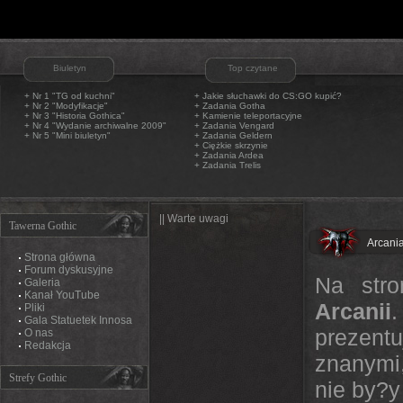
Biuletyn
Top czytane
+ Nr 1 "TG od kuchni"
+
Jakie słuchawki do CS:GO kupić?
+ Nr 2 "Modyfikacje"
+
Zadania Gotha
+ Nr 3 "Historia Gothica"
+
Kamienie teleportacyjne
+ Nr 4 "Wydanie archiwalne 2009"
+
Zadania Vengard
+ Nr 5 "Mini biuletyn"
+
Zadania Geldern
+
Ciężkie skrzynie
+
Zadania Ardea
+
Zadania Trelis
|| Warte uwagi
Tawerna Gothic
Arcania
Strona główna
Forum dyskusyjne
Na str
Galeria
Kanał YouTube
Arcanii
.
Pliki
Gala Statuetek Innosa
prezentu
O nas
Redakcja
znanymi,
Strefy Gothic
nie by?y