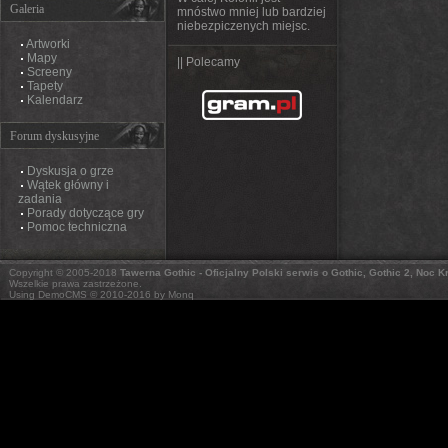
Galeria
mnóstwo mniej lub bardziej
niebezpiczenych miejsc.
Artworki
Mapy
|| Polecamy
Screeny
Tapety
Kalendarz
Forum dyskusyjne
Dyskusja o grze
Wątek główny i
zadania
Porady dotyczące gry
Pomoc techniczna
Copyright © 2005-2018
Tawerna Gothic - Oficjalny Polski serwis o Gothic, Gothic 2, Noc 
Wszelkie prawa zastrzeżone.
Using DemoCMS © 2010-2016 by Monq