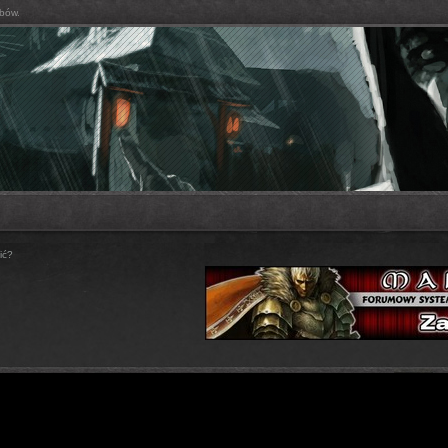
bów.
ić?