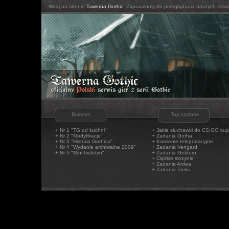
Witaj na stronie
Tawerna Gothic
. Zapraszamy do przeglądania naszych zaso
Biuletyn
Top czytane
+ Nr 1 "TG od kuchni"
+
Jakie słuchawki do CS:GO kup
+ Nr 2 "Modyfikacje"
+
Zadania Gotha
+ Nr 3 "Historia Gothica"
+
Kamienie teleportacyjne
+ Nr 4 "Wydanie archiwalne 2009"
+
Zadania Vengard
+ Nr 5 "Mini biuletyn"
+
Zadania Geldern
+
Ciężkie skrzynie
+
Zadania Ardea
+
Zadania Trelis