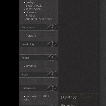
Feshyr
System walki
Towarzysze
Orkowie
Rhobar
Ahn'Bael i Ahn'Nosiri
Bestiariusz
Potwory
Przedmioty
Pomoc
Interfejs
Kody
Ciekawostki
Zapowiedź z 2009
|| Cytat z gry
roku
Gomez jest