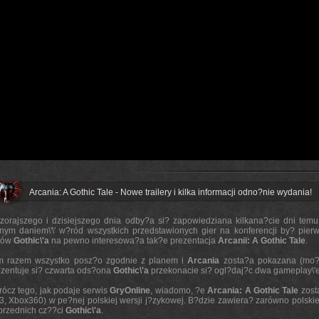
Arcania: A Gothic Tale - Nowe trailery i kilka informacji odno?nie wydania!
zorajszego i dzisiejszego dnia odby?a si? zapowiedziana kilkana?cie dni tem
nym daniem\'\' w?ród wszystkich przedstawionych gier na konferencji by? pie
nów
Gothic\'a
na pewno interesowa?a tak?e prezentacja
Arcanii: A Gothic Tale
.
m razem wszystko posz?o zgodnie z planem i
Arcania
zosta?a pokazana (mo?n
ezentuje si? czwarta ods?ona
Gothic\'a
przekonacie si? ogl?daj?c dwa gameplay\'e
rócz tego, jak podaje serwis
GryOnline
, wiadomo, ?e
Arcania: A Gothic Tale
zost
, Xbox360) w pe?nej polskiej wersji j?zykowej. B?dzie zawiera? zarówno polskie n
przednich cz??ci
Gothic\'a
.