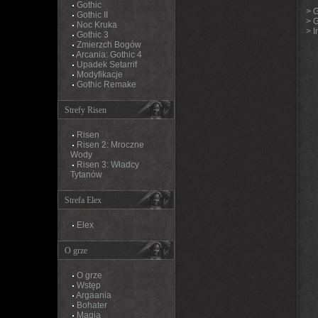
Gothic
>
G
Gothic II
>
G
Noc Kruka
>
I
Gothic 3
Zmierzch Bogów
Arcania: Gothic 4
Upadek Setarrif
Modyfikacje
Gothic Remake
Strefy Risen
Risen
Risen 2: Mroczne
Wody
Risen 3: Władcy
Tytanów
Strefa Elex
Elex
O grze
O grze
Wstęp
Argaania
Bohater
Magia