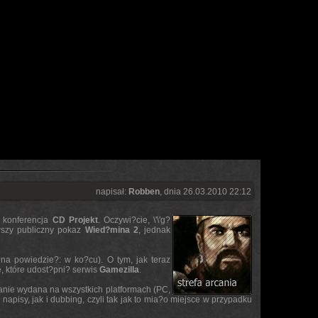
napisał:
Robben
, dnia 26.03.2010 22:12
u konferencja
CD Projekt
. Oczywi?cie, \'\'g?
rwszy publiczny pokaz
Wied?mina 2
, jednak
a powiedzie?: w ko?cu). O tym, jak teraz
, które udost?pni? serwis
Gamezilla
.
anie wydana na wszystkich platformach (PC,
apisy, jak i dubbing, czyli tak jak to mia?o miejsce w przypadku