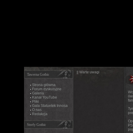
|| Warte uwagi
Tawerna Gothic
Strona główna
Forum dyskusyjne
Wc
Galeria
ów
Kanał YouTube
fa
Pliki
Gala Statuetek Innosa
Ty
O nas
pr
Redakcja
Op
Strefy Gothic
PS3
po