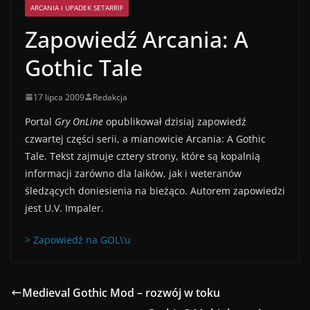
ARCANIA I UPADEK SETARRIF
Zapowiedź Arcania: A
Gothic Tale
17 lipca 2009
Redakcja
Portal
Gry OnLine
opublikował dzisiaj zapowiedź
czwartej części serii, a mianowicie Arcania: A Gothic
Tale. Tekst zajmuje cztery strony, które są kopalnią
informacji zarówno dla laików, jak i weteranów
śledzących doniesienia na bieżąco. Autorem zapowiedzi
jest U.V. Impaler.
> Zapowiedź na GOL\’u
Medieval Gothic Mod – rozwój w toku