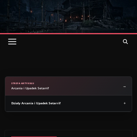
Przejdź
do
treści
oficjalny
Polski
serwis o grach z serii Gothic
STREFA ARTYKUŁU
Arcania i Upadek Setarrif
Działy Arcania i Upadek Setarrif