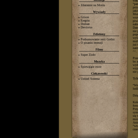
wak
“pan
»
Zdarzenie na Morzu
przy
jaki
Wywiady
Mszę
»
Grison
wszy
»
Eregrin
piwa
»
Doman
nabr
»
Devristus
Dant
nie 
Felietony
popr
wyś
»
Podsumowanie serii Gothic
mult
»
O pisaniu recenzji
już 
nare
Filmy
^^.
»
Super Zioło
Prze
Muzyka
bo 
wyda
»
Śpiewające owce
wyp
nie 
Ciekawostki
Tylk
»
Ustrzel Screena
“Wre
ludź
Dzię
Kole
for
Przy
sym
się 
moi
Anim
“wto
czas