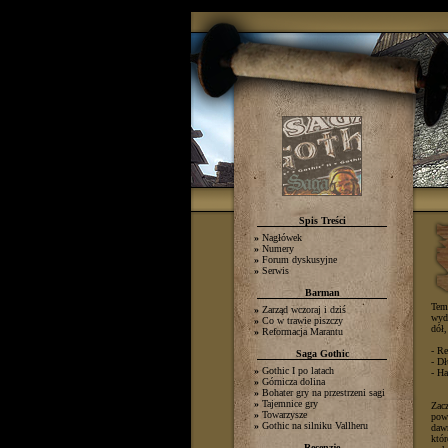
_
Spis Treści
»
Nagłówek
»
Numery
»
Forum dyskusyjne
»
Serwis
Barman
Tema
»
Zarząd wczoraj i dziś
wyda
»
Co w trawie piszczy
dół,
»
Reformacja Marantu
- R
Saga Gothic
- D
»
Gothic I po latach
- Ha
»
Górnicza dolina
»
Bohater gry na przestrzeni sagi
»
Tajemnice gry
Zacz
»
Towarzysze
powr
»
Gothic na silniku Vallheru
dawn
któr
Recenzje