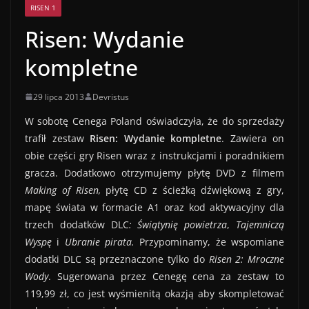
RISEN 1
Risen: Wydanie
kompletne
29 lipca 2013
Devristus
W sobotę Cenega Poland oświadczyła, że do sprzedaży
trafił zestaw
Risen: Wydanie kompletne
. Zawiera on
obie części gry Risen wraz z instrukcjami i poradnikiem
gracza. Dodatkowo otrzymujemy płytę DVD z filmem
Making of Risen,
płytę CD z ścieżką dźwiękową z gry,
mapę świata w formacie A1 oraz kod aktywacyjny dla
trzech dodatków DLC
:
Świątynię powietrza
,
Tajemniczą
Wyspę
i
Ubranie pirata.
Przypominamy, że wspomiane
dodatki DLC są przeznaczone tylko do
Risen 2: Mroczne
Wody
. Sugerowana przez Cenegę cena za zestaw to
119,99 zł, co jest wyśmienitą okazją aby skompletować