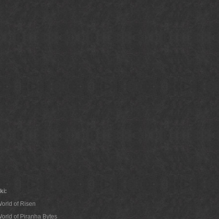
ki:
orld of Risen
orld of Piranha Bytes