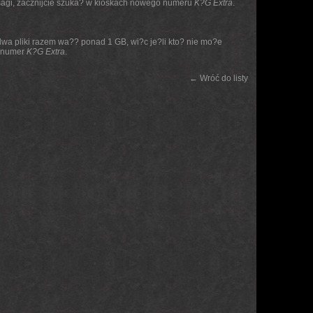
 sagi, zacznijcie szuka? w kioskach nowego numeru
K?G Extra
.
a pliki razem wa?? ponad 1 GB, wi?c je?li kto? nie mo?e
y numer
K?G Extra
.
← Wróć do listy