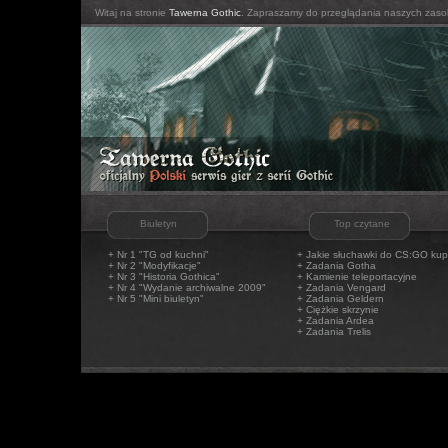
Witaj na stronie
Tawerna Gothic
. Zapraszamy do przeglądania naszych zaso
Biuletyn
Top czytane
+ Nr 1 "TG od kuchni"
+
Jakie słuchawki do CS:GO kup
+ Nr 2 "Modyfikacje"
+
Zadania Gotha
+ Nr 3 "Historia Gothica"
+
Kamienie teleportacyjne
+ Nr 4 "Wydanie archiwalne 2009"
+
Zadania Vengard
+ Nr 5 "Mini biuletyn"
+
Zadania Geldern
+
Ciężkie skrzynie
+
Zadania Ardea
+
Zadania Trelis