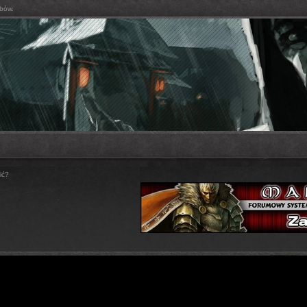
bów.
ić?