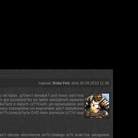
napisał:
Boba Fett
, dnia 30.09.2010 11:38
 po ok?adce, g?ówn? tematyk? jest nowa ods?ona
an gry oczekiwa?by po takim specjalnym wydaniu
yku?ami o starych cz??ciach, po opowiadanie pod
ydawcy czasopisma nie poprzestali, gdy? dodatkowo
a do??czonej p?ycie DVD dwie pierwsze cz??ci sagi
n? oferuje niezmiernie du?o.Dlatego je?li jeste?cie spragnieni