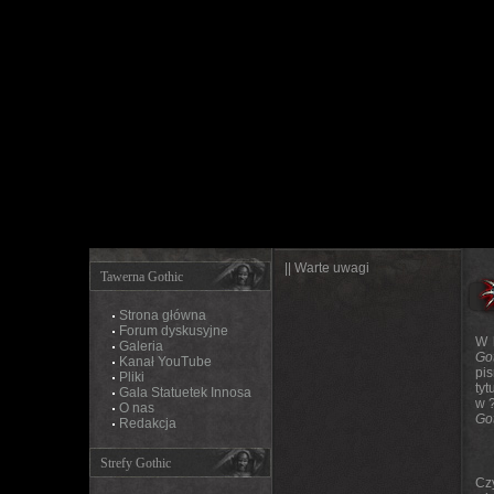
|| Warte uwagi
Tawerna Gothic
Strona główna
Forum dyskusyjne
W 
Galeria
Go
Kanał YouTube
pi
Pliki
ty
Gala Statuetek Innosa
w ?
O nas
Go
Redakcja
Strefy Gothic
Cz