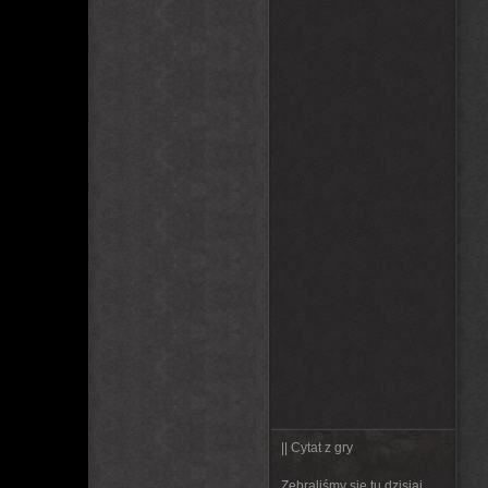
|| Cytat z gry
Zebraliśmy się tu dzisiaj