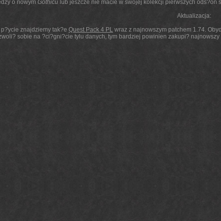
edzy o nowym
Gothicu
lub jeszcze nie macie w swojej kolekcji pierwszych ods?on
Aktualizacja:
 p?ycie znajdziemy tak?e
Quest Pack 4 PL
wraz z najnowszym patchem 1.74. Obydw
zwoli? sobie na ?ci?gni?cie tylu danych, tym bardziej powinien zakupi? najnowsz