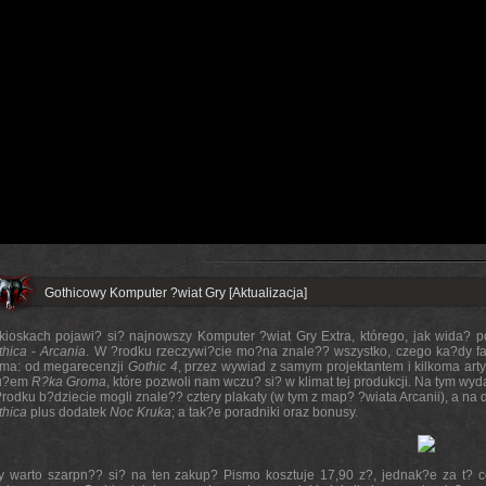
Gothicowy Komputer ?wiat Gry [Aktualizacja]
kioskach pojawi? si? najnowszy Komputer ?wiat Gry Extra, którego, jak wida?
thica
-
Arcania
. W ?rodku rzeczywi?cie mo?na znale?? wszystko, czego ka?dy f
sma: od megarecenzji
Gothic 4
, przez wywiad z samym projektantem i kilkoma art
tu?em
R?ka Groma
, które pozwoli nam wczu? si? w klimat tej produkcji. Na tym w
rodku b?dziecie mogli znale?? cztery plakaty (w tym z map? ?wiata Arcanii), a n
thica
plus dodatek
Noc Kruka
; a tak?e poradniki oraz bonusy.
y warto szarpn?? si? na ten zakup? Pismo kosztuje 17,90 z?, jednak?e za t? ce