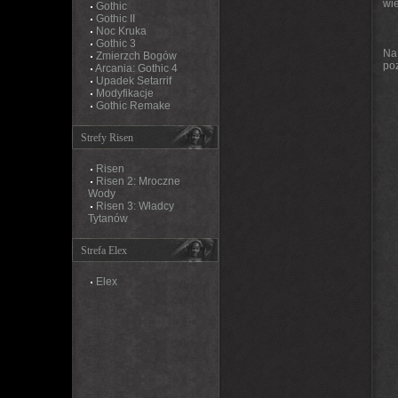
wi
Gothic
Gothic II
Noc Kruka
Gothic 3
Na
Zmierzch Bogów
po
Arcania: Gothic 4
Upadek Setarrif
Modyfikacje
Gothic Remake
Strefy Risen
Risen
Risen 2: Mroczne
Wody
Risen 3: Władcy
Tytanów
Strefa Elex
Elex