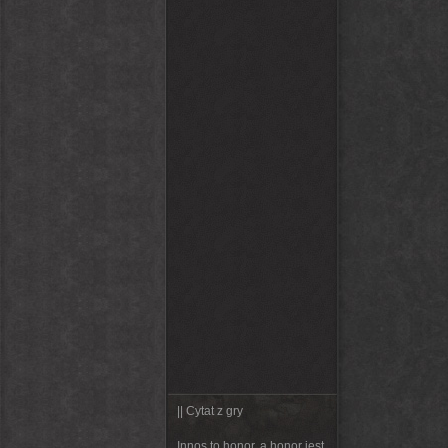
|| Cytat z gry
Innos to honor, a honor jest