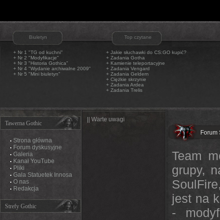
Biuletyn
Top czytane
+ Nr 1 "TG od kuchni"
+
Jakie słuchawki do CS:GO kupić?
+ Nr 2 "Modyfikacje"
+
Zadania Gotha
+ Nr 3 "Historia Gothica"
+
Kamienie teleportacyjne
+ Nr 4 "Wydanie archiwalne 2009"
+
Zadania Vengard
+ Nr 5 "Mini biuletyn"
+
Zadania Geldern
+
Ciężkie skrzynie
+
Zadania Ardea
+
Zadania Trelis
|| Warte uwagi
Tawerna Gothic
Forum 
Strona główna
Forum dyskusyjne
Team mo
Galeria
Kanał YouTube
grupy, 
Pliki
Gala Statuetek Innosa
SoulFire
O nas
Redakcja
jest na 
Strefy Gothic
- modyf