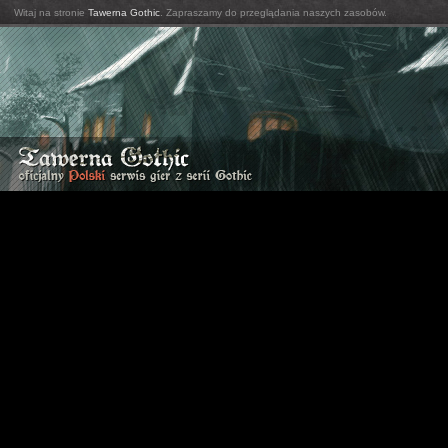
Witaj na stronie
Tawerna Gothic
. Zapraszamy do przeglądania naszych zasobów.