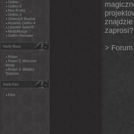
Gothic
magiczn
Gothic II
Noc Kruka
projekt
Gothic 3
Zmierzch Bogów
znajdzie
Arcania: Gothic 4
Upadek Setarrif
zaprosi?
Modyfikacje
Gothic Remake
>
Forum 
Strefy Risen
Risen
Risen 2: Mroczne
Wody
Risen 3: Władcy
Tytanów
Strefa Elex
Elex