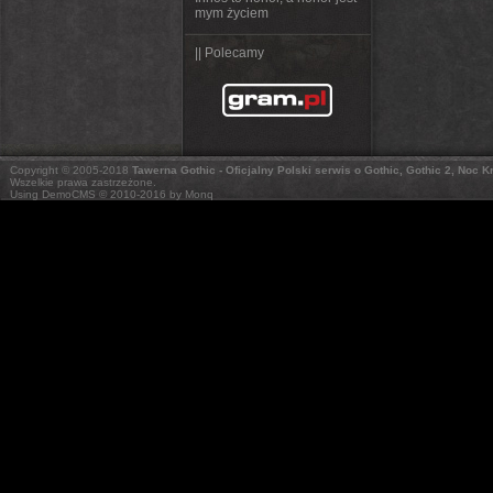
mym życiem
|| Polecamy
Copyright © 2005-2018
Tawerna Gothic - Oficjalny Polski serwis o Gothic, Gothic 2, Noc 
Wszelkie prawa zastrzeżone.
Using DemoCMS © 2010-2016 by Monq