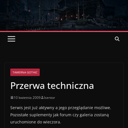
Przejdź
do
treści
oficjalny
Polski
serwis o grach z serii Gothic
TAWERNA GOTHIC
Przerwa techniczna
10 kwietnia 2009
Isentor
Serwis jest już aktywny a jego przeglądanie możliwe.
Pozostałe suplementy jak forum czy galeria zostaną
uruchomione do wieczora.