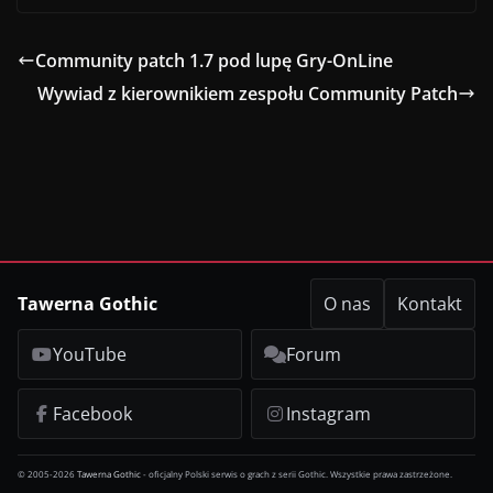
Community patch 1.7 pod lupę Gry-OnLine
Wywiad z kierownikiem zespołu Community Patch
Tawerna Gothic
O nas
Kontakt
YouTube
Forum
Facebook
Instagram
© 2005-2026
Tawerna Gothic
- oficjalny Polski serwis o grach z serii Gothic. Wszystkie prawa zastrzeżone.