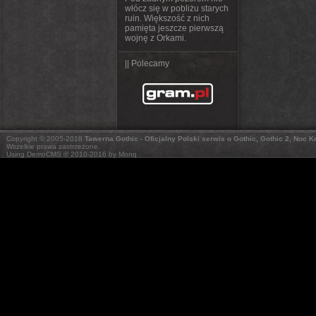
włócz się w pobliżu starych
ruin. Większość z nich
pamięta jeszcze pierwszą
wojnę z Orkami.
|| Polecamy
Copyright © 2005-2018
Tawerna Gothic - Oficjalny Polski serwis o Gothic, Gothic 2, Noc 
Wszelkie prawa zastrzeżone.
Using DemoCMS © 2010-2016 by Monq