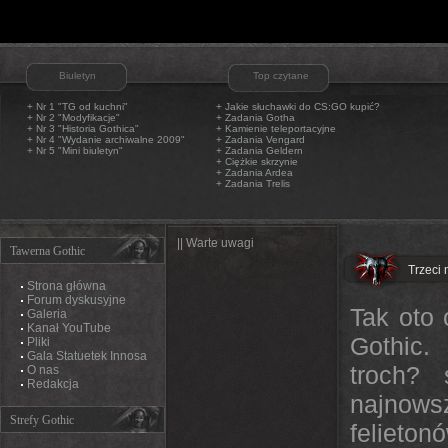
Biuletyn
Top czytane
+ Nr 1 "TG od kuchni"
+
Jakie słuchawki do CS:GO kupić?
+ Nr 2 "Modyfikacje"
+
Zadania Gotha
+ Nr 3 "Historia Gothica"
+
Kamienie teleportacyjne
+ Nr 4 "Wydanie archiwalne 2009"
+
Zadania Vengard
+ Nr 5 "Mini biuletyn"
+
Zadania Geldern
+
Ciężkie skrzynie
+
Zadania Ardea
+
Zadania Trelis
|| Warte uwagi
Tawerna Gothic
Trzeci 
Strona główna
Forum dyskusyjne
Tak oto
Galeria
Kanał YouTube
Gothic.
Pliki
Gala Statuetek Innosa
troch?
O nas
Redakcja
najnows
Strefy Gothic
felieton