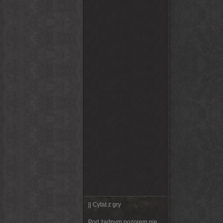
|| Cytat z gry
Pod żadnym pozorem nie