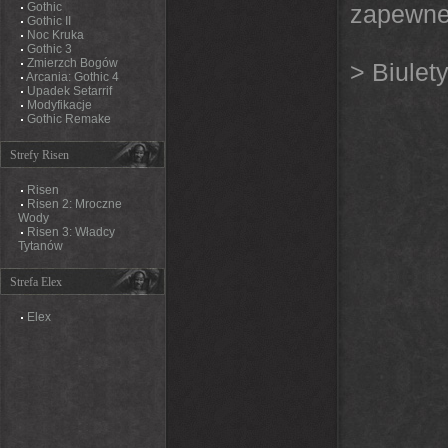
Gothic
zapewne
Gothic II
Noc Kruka
Gothic 3
Zmierzch Bogów
>
Biulet
Arcania: Gothic 4
Upadek Setarrif
Modyfikacje
Gothic Remake
Strefy Risen
Risen
Risen 2: Mroczne
Wody
Risen 3: Władcy
Tytanów
Strefa Elex
Elex