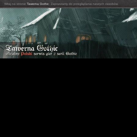
Witaj na stronie
Tawerna Gothic
. Zapraszamy do przeglądania naszych zasobów.