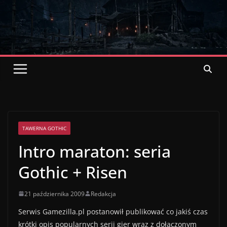
Przejdź
do
treści
oficjalny
Polski
serwis o grach z serii Gothic
TAWERNA GOTHIC
Intro maraton: seria
Gothic + Risen
21 października 2009
Redakcja
Serwis Gamezilla.pl postanowił publikować co jakiś czas
krótki opis popularnych serii gier wraz z dołączonym