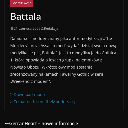
MODYFIKACJE
Battala
21 czerwca 2009
Redakcja
Damianx – modder znany jako autor modyfikacji „The
Murders” oraz „Assasin mod” wydać dzisiaj swoją nową
modyfikację pt. „Battala”. Jest to modyfikacja do Gothica
1, która opowiada o losach grupki najemników z
Nowego Obozu. Wkrótce owy mod zostanie
zrecenzowany na łamach Tawerny Gothic w serii
„Weekend z modem”.
>
Download moda
>
Temat na forum theModders.org
GerranHeart – nowe informacje