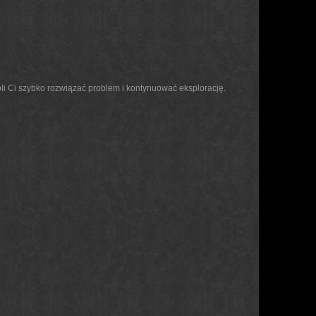
zwoli Ci szybko rozwiązać problem i kontynuować eksplorację.