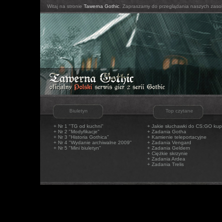
Witaj na stronie
Tawerna Gothic
. Zapraszamy do przeglądania naszych zaso
Biuletyn
Top czytane
+ Nr 1 "TG od kuchni"
+
Jakie słuchawki do CS:GO kup
+ Nr 2 "Modyfikacje"
+
Zadania Gotha
+ Nr 3 "Historia Gothica"
+
Kamienie teleportacyjne
+ Nr 4 "Wydanie archiwalne 2009"
+
Zadania Vengard
+ Nr 5 "Mini biuletyn"
+
Zadania Geldern
+
Ciężkie skrzynie
+
Zadania Ardea
+
Zadania Trelis