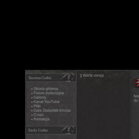
|| Warte uwagi
Tawerna Gothic
Strona główna
Forum dyskusyjne
Ni
Galeria
do
Kanał YouTube
Pliki
Gala Statuetek Innosa
O nas
Redakcja
Strefy Gothic