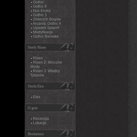
Gothic
Gothic II
Noc Kruka
Gothic 3
Zmierzch Bogów
Arcania: Gothic 4
Upadek Setarrif
Modyfikacje
Gothic Remake
Strefy Risen
Risen
Risen 2: Mroczne
Wody
Risen 3: Władcy
Tytanów
Strefa Elex
Elex
O grze
Recenzja
Lokacje
Bestiariusz