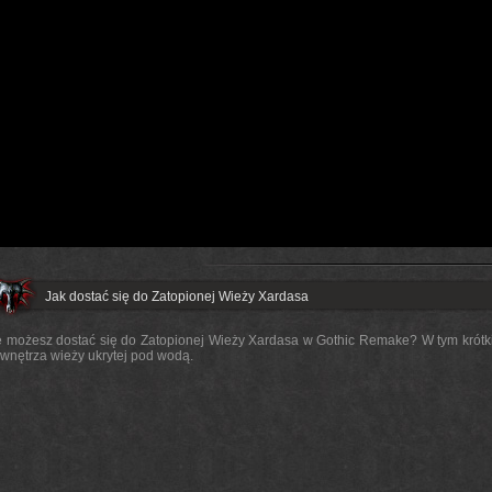
Jak dostać się do Zatopionej Wieży Xardasa
e możesz dostać się do Zatopionej Wieży Xardasa w Gothic Remake? W tym krótki
 wnętrza wieży ukrytej pod wodą.