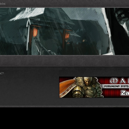
bów.
ić?