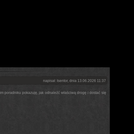
napisał: Isentor, dnia 13.06.2026 11:37
m poradniku pokazuję, jak odnaleźć właściwą drogę i dostać się