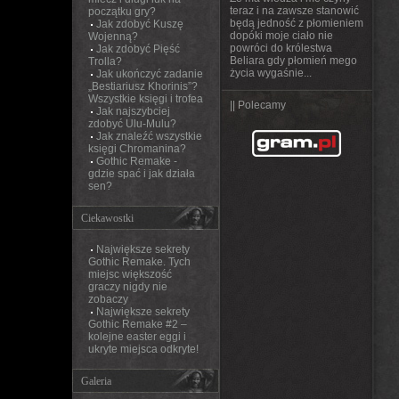
teraz i na zawsze stanowić
początku gry?
będą jedność z płomieniem
Jak zdobyć Kuszę
dopóki moje ciało nie
Wojenną?
powróci do królestwa
Jak zdobyć Pięść
Beliara gdy płomień mego
Trolla?
życia wygaśnie...
Jak ukończyć zadanie
„Bestiariusz Khorinis”?
Wszystkie księgi i trofea
|| Polecamy
Jak najszybciej
zdobyć Ulu-Mulu?
Jak znaleźć wszystkie
księgi Chromanina?
Gothic Remake -
gdzie spać i jak działa
sen?
Ciekawostki
Największe sekrety
Gothic Remake. Tych
miejsc większość
graczy nigdy nie
zobaczy
Największe sekrety
Gothic Remake #2 –
kolejne easter eggi i
ukryte miejsca odkryte!
Galeria