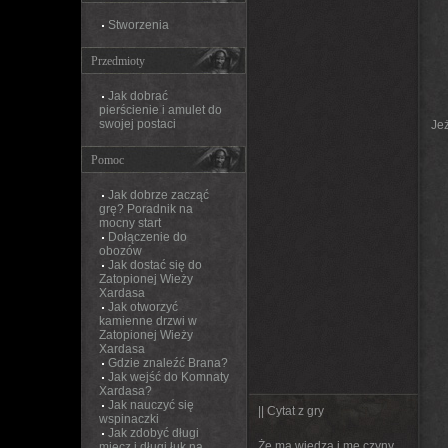
Stworzenia
Przedmioty
Jak dobrać
pierścienie i amulet do
swojej postaci
Jeż
Pomoc
Jak dobrze zacząć
grę? Poradnik na
mocny start
Dołączenie do
obozów
Jak dostać się do
Zatopionej Wieży
Xardasa
Jak otworzyć
kamienne drzwi w
Zatopionej Wieży
Xardasa
Gdzie znaleźć Brana?
Jak wejść do Komnaty
Xardasa?
Jak nauczyć się
|| Cytat z gry
wspinaczki
Jak zdobyć długi
Że ma wiedza i me czyny
miecz i długi łuk na