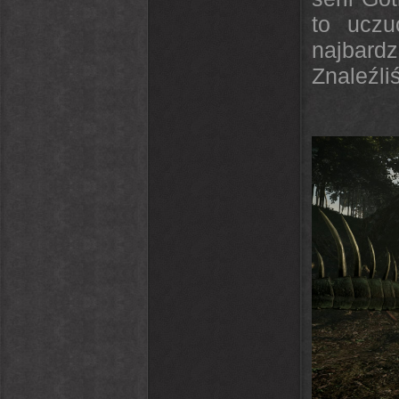
to uczu
najbard
Znaleźli