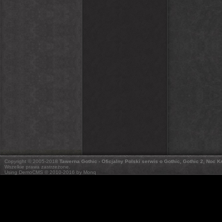
Copyright © 2005-2018
Tawerna Gothic - Oficjalny Polski serwis o Gothic, Gothic 2, Noc 
Wszelkie prawa zastrzeżone.
Using DemoCMS © 2010-2016 by Monq