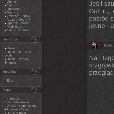
Gothic
Jeśli sz
Gothic II
Noc Kruka
Gothic, 
Gothic 3
Zmierzch Bogów
pośród ś
Arcania: Gothic 4
Upadek Setarrif
jedno - 
Modyfikacje
Gothic Remake
Strefy Risen
ELEX, 
Risen
Risen 2: Mroczne
Wody
Na teg
Risen 3: Władcy
Tytanów
rozgryw
przeglą
Strefa Elex
Elex
O grze
Informacje
przedpremierowe
Wieści z Gamescom'u
Albowie z Xacor
Banici z Tavar