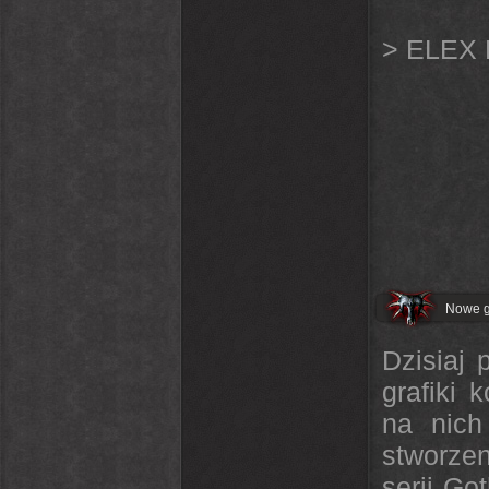
> ELEX 
Nowe g
Dzisiaj 
grafiki
na nich
stworze
serii Go