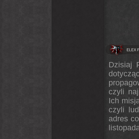
ELEX F
Dzisiaj 
dotycz
propagow
czyli na
Ich misj
czyli lu
adres co
listopad