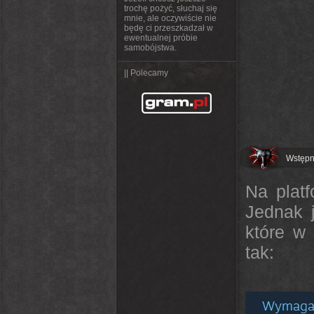
trochę pożyć, słuchaj się
mnie, ale oczywiście nie
będę ci przeszkadzał w
ewentualnej próbie
samobójstwa.
|| Polecamy
Wstęp
Na plat
Jednak 
które w 
tak: