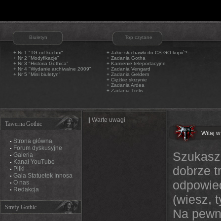
Biuletyn
Top czytane
+ Nr 1 "TG od kuchni"
+
Jakie słuchawki do CS:GO kupić?
+ Nr 2 "Modyfikacje"
+
Zadania Gotha
+ Nr 3 "Historia Gothica"
+
Kamienie teleportacyjne
+ Nr 4 "Wydanie archiwalne 2009"
+
Zadania Vengard
+ Nr 5 "Mini biuletyn"
+
Zadania Geldern
+
Ciężkie skrzynie
+
Zadania Ardea
+
Zadania Trelis
|| Warte uwagi
Tawerna Gothic
Witaj w
Strona główna
Forum dyskusyjne
Szukasz 
Galeria
Kanał YouTube
dobrze t
Pliki
Gala Statuetek Innosa
odpowied
O nas
Redakcja
(wiesz, 
Strefy Gothic
Na pewno