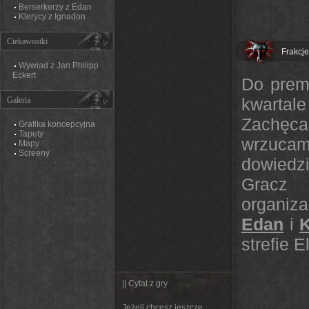
Berserkerzy z Edan
Klerycy z Ignadon
Ciekawostki
Frakcje
Wywiad z Jan Philipp
Eckert
Do premi
kwartale
Galeria
Zachęca
Grafika koncepcyjna
Tapety
wrzuca
Mapy
Screeny
dowiedz
Gracz 
organiz
Edan
i
K
strefie 
|| Cytat z gry
Jeżeli chcesz jeszcze