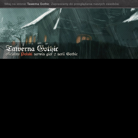
Witaj na stronie
Tawerna Gothic
. Zapraszamy do przeglądania naszych zasobów.